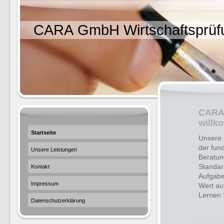
CARA GmbH Wirtschaftsprüfu
CARA 
willk
Startseite
Unsere G
der fun
Unsere Leistungen
Beratun
Standar
Kontakt
Aufgabe
Impressum
Wert au
Lernen 
Datenschutzerklärung